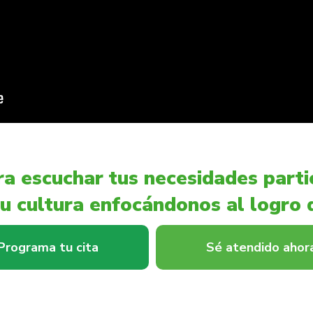
a escuchar tus necesidades partic
u cultura enfocándonos al logro d
Programa tu cita
Sé atendido ahor