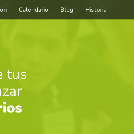
ión
Calendario
Blog
Historia
 tus
nzar
rios