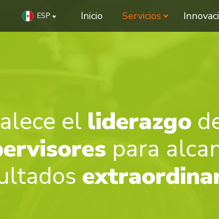
Inicio
Servicios
Innovac
ESP
alece el
liderazgo
de
ervisores
para alca
ultados
extraordina